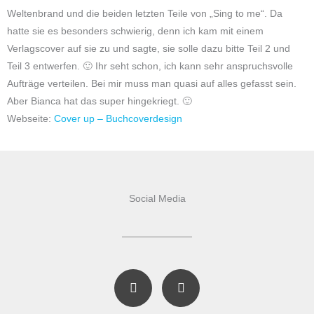
Weltenbrand und die beiden letzten Teile von „Sing to me“. Da
hatte sie es besonders schwierig, denn ich kam mit einem
Verlagscover auf sie zu und sagte, sie solle dazu bitte Teil 2 und
Teil 3 entwerfen. 🙂 Ihr seht schon, ich kann sehr anspruchsvolle
Aufträge verteilen. Bei mir muss man quasi auf alles gefasst sein.
Aber Bianca hat das super hingekriegt. 🙂
Webseite:
Cover up – Buchcoverdesign
Social Media
F
I
a
n
c
s
e
t