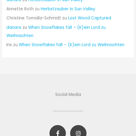
n
Annette Roth
zu
Herbstzauber in Sun Valley
a
c
Christine Tomalla-Schmidt
zu
Lost Wood Captured
h
danara
zu
When Snowflakes fall – (K)ein Lord zu
:
Weihnachten
Iris
zu
When Snowflakes fall – (K)ein Lord zu Weihnachten
Social Media
F
I
a
n