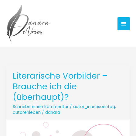
Zum
Hau
Inhalt
springen
Literarische Vorbilder –
Literarische
Vorbilder
Brauche ich die
–
(überhaupt)?
Brauche
ich
Schreibe einen Kommentar
/
autor_innensonntag
,
die
autorenleben
/
danara
(überhaupt)?